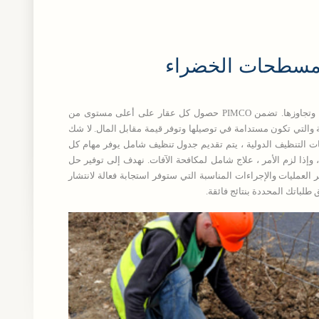
المسطحات الخضراء
تعد خدمات التنظيف الخاصة بالتدبير المنزلي ضرورية لتلبية توقعات الخدمة المتنوعة الحالية وتجاوزها. تضمن PIMCO حصول كل عقار على أعلى مستوى من
 معايير عالية من النظافة والتي تكون مستدامة في توصيلها وتوفر قيمة مقابل المال. لا شك
ات التنظيف الدولية ، يتم تقديم جدول تنظيف شامل يوفر مهام كل
وإذا لزم الأمر ، علاج شامل لمكافحة الآفات. نهدف إلى توفير حل
ية من الآفات. ستوفر إدارة المرافق والممتلكات في PIMCO وتنفذ وتدير العمليات والإجراءات المناسبة التي ستوفر استجابة فعالة لانتشار
لباتك المحددة بنتائج فائقة.