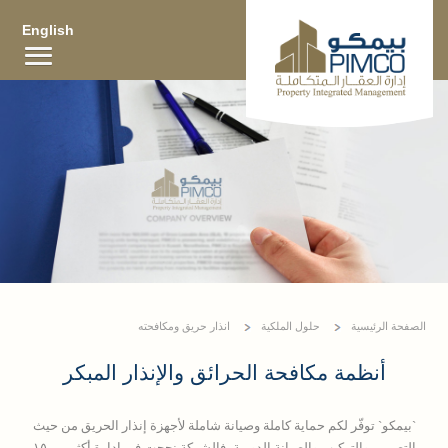
English
الصفحة الرئيسية
حلول الملكية
انذار حريق ومكافحته
أنظمة مكافحة الحرائق والإنذار المبكر
`بيمكو` توفّر لكم حماية كاملة وصيانة شاملة لأجهزة إنذار الحريق من حيث
التصميم والتركيب والصيانة الدورية، فالشركة نجحت في إدارة أكثر من ١٥